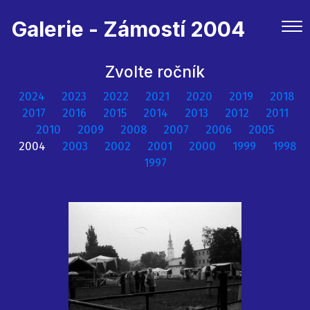
Galerie - Zámostí 2004
Zvolte ročník
2024
2023
2022
2021
2020
2019
2018
2017
2016
2015
2014
2013
2012
2011
2010
2009
2008
2007
2006
2005
2004
2003
2002
2001
2000
1999
1998
1997