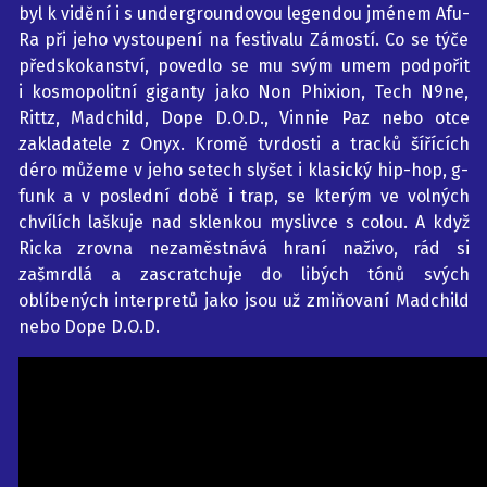
byl k vidění i s undergroundovou legendou jménem Afu-
Ra při jeho vystoupení na festivalu Zámostí. Co se týče
předskokanství, povedlo se mu svým umem podpořit
i kosmopolitní giganty jako Non Phixion, Tech N9ne,
Rittz, Madchild, Dope D.O.D., Vinnie Paz nebo otce
zakladatele z Onyx. Kromě tvrdosti a tracků šířících
déro můžeme v jeho setech slyšet i klasický hip-hop, g-
funk a v poslední době i trap, se kterým ve volných
chvílích laškuje nad sklenkou myslivce s colou. A když
Ricka zrovna nezaměstnává hraní naživo, rád si
zašmrdlá a zascratchuje do libých tónů svých
oblíbených interpretů jako jsou už zmiňovaní Madchild
nebo Dope D.O.D.