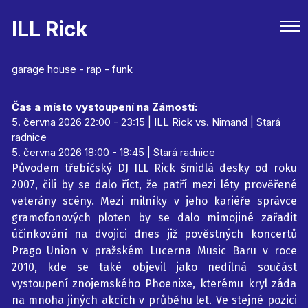
ILL Rick
garage house - rap - funk
Čas a místo vystoupení na Zámostí:
5. června 2026 22:00 - 23:15 | ILL Rick vs. Nimand | Stará
radnice
5. června 2026 18:00 - 18:45 | Stará radnice
Původem třebíčský DJ ILL Rick šmidlá desky od roku
2007, čili by se dalo říct, že patří mezi léty prověřené
veterány scény. Mezi milníky v jeho kariéře správce
gramofonových ploten by se dalo mimojiné zařadit
účinkování na dvojici dnes již pověstných koncertů
Prago Union v pražském Lucerna Music Baru v roce
2010, kde se také objevil jako nedílná součást
vystoupení znojemského Phoenixe, kterému kryl záda
na mnoha jiných akcích v průběhu let. Ve stejné pozici