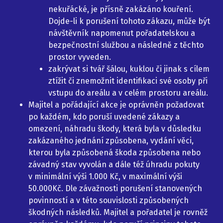
nekuřácké, je přísně zakázáno kouření.
Dojde-li k porušení tohoto zákazu, může být
návštěvník napomenut pořadatelskou a
bezpečnostní službou a následně z těchto
prostor vyveden.
zakrývat si tvář šálou, kuklou či jinak s cílem
ztížit či znemožnit identifikaci své osoby při
vstupu do areálu a v celém prostoru areálu.
Majitel a pořádající akce je oprávněn požadovat
po každém, kdo poruší uvedené zákazy a
omezení, náhradu škody, která byla v důsledku
zakázaného jednání způsobena, vydání věci,
kterou byla způsobená škoda způsobena nebo
závadný stav vyvolán a dále též úhradu pokuty
v minimální výši 1.000 Kč, v maximální výši
50.000Kč. Dle závažnosti porušení stanovených
povinností a v této souvislosti způsobených
škodných následků. Majitel a pořadatel je rovněž