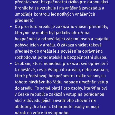
představovat bezpečnostní riziko pro danou akci.
Prohlídka se vztahuje i na vnášená zavazadla a
umožňuje kontrolu jednotlivých vnášených
předmětů.
Do prostoru areálu je zakázáno vnášet předměty,
kterými by mohla být jakkoliv ohrožena
bezpečnost a odpovídající zázemí osob a majetku
pobývajících v areálu. O zákazu vnášet takové
předměty do areálu je z pověřením oprávněna
rozhodovat pořadatelská a bezpečnostní služba.
Osobám, které nemohou prokázat své oprávnění
k návštěvě, resp. Vstupu do areálu, nebo osobám,
které představují bezpečnostní riziko ve smyslu
tohoto návštěvního řádu, nebude umožněn vstup
do areálu. To samé platí i pro osoby, kterýf;m byl
v České republice zakázán vstup na pořádanou
akci z důvodu jejich závadného chování na
obdobných akcích. Odmítnuté osoby nemají
nárok na vrácení vstupného.