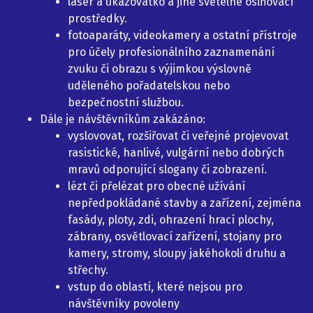
laser a ukazovátko a jiné světelné oslňovací
prostředky.
fotoaparáty, videokamery a ostatní přístroje
pro účely profesionálního zaznamenání
zvuku či obrazu s výjimkou výslovně
uděleného pořadatelskou nebo
bezpečnostní službou.
Dále je návštěvníkům zakázáno:
vyslovovat, rozšiřovat či veřejné projevovat
rasistické, hanlivé, vulgární nebo dobrých
mravů odporující slogany či zobrazení.
lézt či přelézat pro obecné užívání
nepředpokládané stavby a zařízení, zejména
fasády, ploty, zdi, ohrazení hrací plochy,
zábrany, osvětlovací zařízení, stojany pro
kamery, stromy, sloupy jakéhokoli druhu a
střechy.
vstup do oblastí, které nejsou pro
návštěvníky povoleny