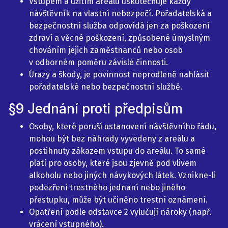
Vstupem a užitím areálu uskutečňuje každý
návštěvník na vlastní nebezpečí. Pořadatelská a
bezpečnostní služba odpovídá jen za poškození
zdraví a věcné poškození, způsobené úmyslným
chováním jejich zaměstnanců nebo osob
v odborném poměru závislé činnosti.
Úrazy a škody, je povinnost neprodleně nahlásit
pořadatelské nebo bezpečnostní službě.
§9 Jednání proti předpisům
Osoby, které poruší ustanovení návštěvního řádu,
mohou být bez náhrady vyvedeny z areálu a
postihnuty zákazem vstupu do areálu. To samé
platí pro osoby, které jsou zjevně pod vlivem
alkoholu nebo jiných návykových látek. Vznikne-li
podezření trestného jednaní nebo jiného
přestupku, může být učiněno trestní oznámení.
Opatření podle odstavce 2 vylučují nároky (např.
vrácení vstupného).