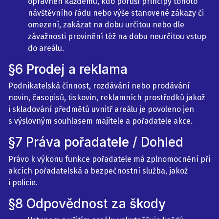
oprávněn každému, kdo poruší principy tohoto
návštěvního řádu nebo výše stanovené zákazy či
omezení, zakázat na dobu určitou nebo dle
závažnosti provinění též na dobu neurčitou vstup
do areálu.
§6 Prodej a reklama
Podnikatelská činnost, rozdávání nebo prodávání
novin, časopisů, tiskovin, reklamních prostředků jakož
i skladování předmětů uvnitř areálu je povoleno jen
s výslovným souhlasem majitele a pořadatele akce.
§7 Práva pořadatele / Dohled
Právo k výkonu funkce pořadatele má zplnomocnění při
akcích pořadatelská a bezpečnostní služba, jakož
i policie.
§8 Odpovědnost za škody