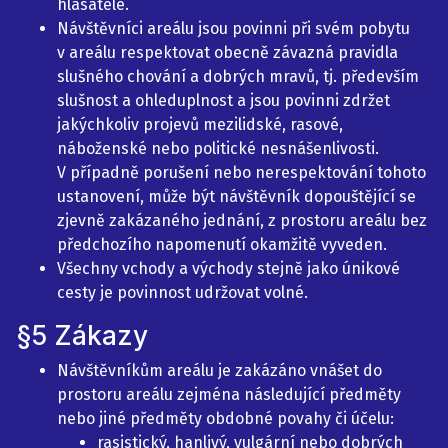
hlasatele.
Návštěvníci areálu jsou povinni při svém pobytu
v areálu respektovat obecně závazná pravidla
slušného chování a dobrých mravů, tj. především
slušnost a ohleduplnost a jsou povinni zdržet
jakýchkoliv projevů mezilidské, rasové,
náboženské nebo politické nesnášenlivosti.
V případně porušení nebo nerespektování tohoto
ustanovení, může být návštěvník dopouštějící se
zjevně zakázaného jednání, z prostoru areálu bez
předchozího napomenutí okamžitě vyveden.
Všechny vchody a východy stejně jako únikové
cesty je povinnost udržovat volné.
§5 Zákazy
Návštěvníkům areálu je zakázáno vnášet do
prostoru areálu zejména následující předměty
nebo jiné předměty obdobné povahy či účelu:
rasistický, hanlivý, vulgární nebo dobrých