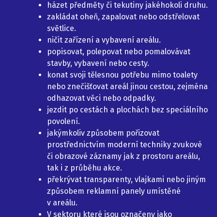
házet předměty či tekutiny jakéhokoli druhu.
zakládat oheň, zapalovat nebo odstřelovat
světlice.
ničit zařízení a vybavení areálu.
popisovat, polepovat nebo pomalovávat
stavby, vybavení nebo cesty.
konat svoji tělesnou potřebu mimo toalety
nebo znečišťovat areál jinou cestou, zejména
odhazovat věci nebo odpadky.
jezdit po cestách a plochách bez speciálního
povolení.
jakýmkoliv způsobem pořizovat
prostřednictvím moderní techniky zvukové
či obrazové záznamy jak z prostoru areálu,
tak i z průběhu akce.
překrývat transparenty, vlajkami nebo jiným
způsobem reklamní panely umístěné
v areálu.
V sektoru které jsou označeny jako