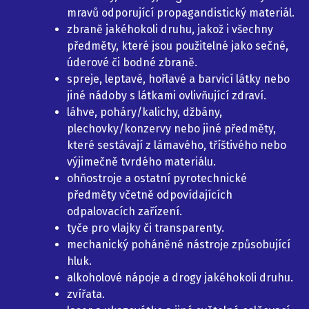
mravů odporující propagandistický materiál.
zbraně jakéhokoli druhu, jakož i všechny
předměty, které jsou použitelné jako sečné,
úderové či bodné zbraně.
spreje, leptavé, hořlavé a barvicí látky nebo
jiné nádoby s látkami ovlivňující zdraví.
láhve, poháry/kalichy, džbány,
plechovky/konzervy nebo jiné předměty,
které sestávají z lámavého, tříštivého nebo
výjimečně tvrdého materiálu.
ohňostroje a ostatní pyrotechnické
předměty včetně odpovídajících
odpalovacích zařízení.
tyče pro vlajky či transparenty.
mechanický poháněné nástroje způsobující
hluk.
alkoholové nápoje a drogy jakéhokoli druhu.
zvířata.